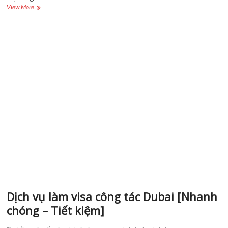
Dubai
làm
việc
cần
những
điều
kiện
gì?
Dịch vụ làm visa công tác Dubai
[Nhanh chóng – Tiết kiệm]
hồ sơ xin cấp visa dubai
visa công tác dubai
visa dubai