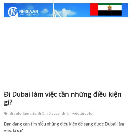
thăm
thân
Dubai
tỷ
lệ
đậu
cao
–
nhanh
chóng
–
tiết
kiệm
Đi Dubai làm việc cần những điều kiện
gì?
đi dubai làm việc
đi làm ở dubai
đi làm việc tại dubai
Bạn đang cần tìm hiểu những điều kiện để sang được Dubai
làm việc là gì?
Đi
View More