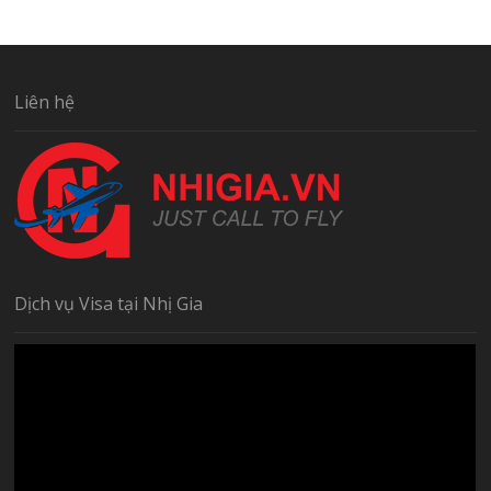
Dịch vụ Visa tại Nhị Gia
Trình
chơi
Video
00:00
00:20
Địa Chỉ