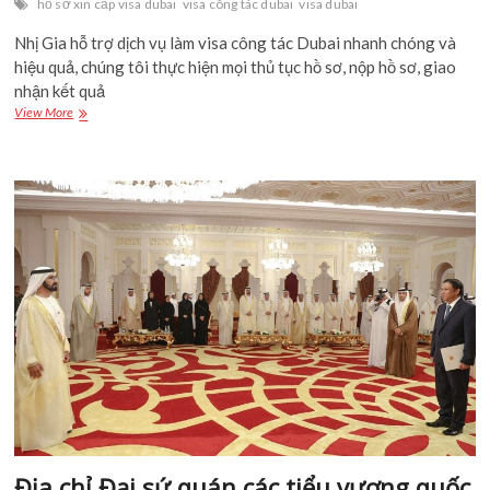
Nhị Gia hỗ trợ dịch vụ làm visa công tác Dubai nhanh chóng và
hiệu quả, chúng tôi thực hiện mọi thủ tục hồ sơ, nộp hồ sơ, giao
nhận kết quả
Dịch
View More
vụ
làm
visa
công
tác
Dubai
[Nhanh
chóng
–
Tiết
kiệm]
Địa chỉ Đại sứ quán các tiểu vương
quốc Ả Rập thống nhất (Dubai)