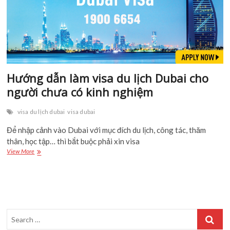
Hướng dẫn làm visa du lịch Dubai cho
người chưa có kinh nghiệm
visa du lịch dubai
visa dubai
Để nhập cảnh vào Dubai với mục đích du lịch, công tác, thăm
thân, học tập… thì bắt buộc phải xin visa
Hướng
View More
dẫn
làm
visa
du
lịch
Dubai
Search
cho
người
…
chưa
có
kinh