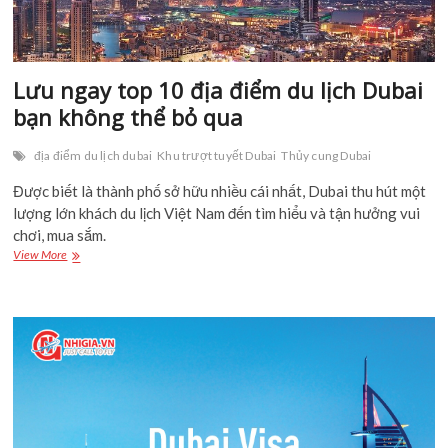
Lưu ngay top 10 địa điểm du lịch
Dubai bạn không thể bỏ qua
địa điểm du lịch dubai
Khu trượt tuyết Dubai
Thủy cung Dubai
Được biết là thành phố sở hữu nhiều cái nhất, Dubai thu hút
một lượng lớn khách du lịch Việt Nam đến tìm hiểu và tận
hưởng vui chơi, mua sắm.
Lưu
View More
ngay
top
10
địa
điểm
du
lịch
Dubai
bạn
không
thể
bỏ
qua