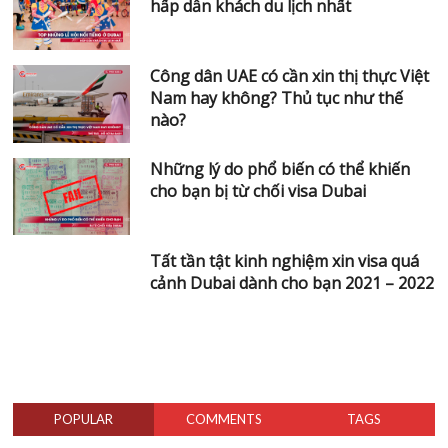
Công dân UAE có cần xin thị thực
Việt Nam hay không? Thủ tục như
thế nào?
Những lý do phổ biến có thể khiến
cho bạn bị từ chối visa Dubai
Tất tần tật kinh nghiệm xin visa quá
cảnh Dubai dành cho bạn 2021 –
2022
X
Đăng ký tư vấn
POPULAR
COMMENTS
TAGS
Tên
*
Dubai ở đâu và thuộc châu
lục nào trên bản đồ thế giới?