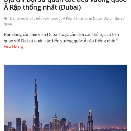
Đại sứ quán các tiểu vương quốc Ả Rập
đại sứ quán Dubai
Địa chỉ đại
sứ quan
Bạn đang cần làm visa Dubai hoặc cần làm các thủ tục có liên
quan với Đại sứ quán các tiểu vương quốc Ả rập thống nhất?
Địa
View More
chỉ
Đại
sứ
quán
các
tiểu
vương
quốc
Ả
Rập
thống
nhất
(Dubai)