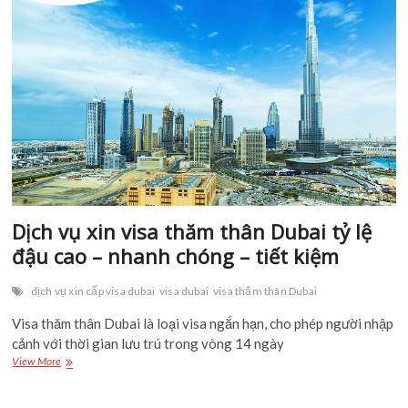
n
Dịch vụ xin visa thăm thân Dubai tỷ lệ
đậu cao – nhanh chóng – tiết kiệm
dịch vụ xin cấp visa dubai
visa dubai
visa thăm thân Dubai
Visa thăm thân Dubai là loại visa ngắn hạn, cho phép người
nhập cảnh với thời gian lưu trú trong vòng 14 ngày
Dịch
View More
vụ
xin
visa