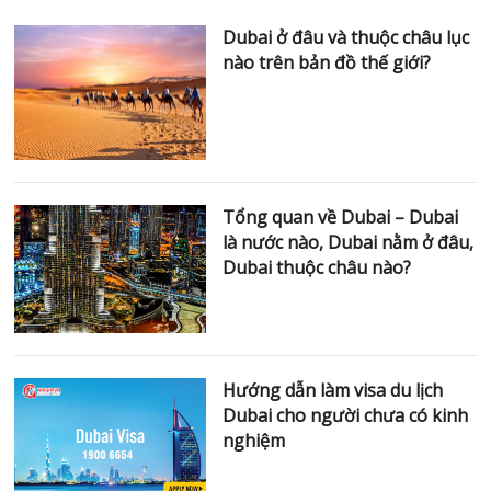
Số điện thoại
*
0 of 10 max characters.
Tổng quan về Dubai – Dubai
Nội dung
*
là nước nào, Dubai nằm ở
đâu, Dubai thuộc châu nào?
1 of 30 max words.
Hướng dẫn làm visa du lịch
Gửi
Dubai cho người chưa có
kinh nghiệm
Lưu ngay top 10 địa điểm du
lịch Dubai bạn không thể bỏ