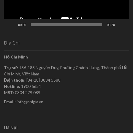
Hồ Chí Minh
Trụ sở:
186-188 Nguyễn Duy, Phường Chánh Hưng, Thành phố
Hồ Chí Minh, Việt Nam
Điện thoại:
[84-28] 3834 5588
Hotline:
1900 6654
MST:
0304 279 089
Email:
info@nhigia.vn
Hà Nội
Văn phòng:
643A Phạm Văn Đồng, Bắc Từ Liêm
Điện thoại:
0906 736 788
Email:
phuong.nguyen@nhigia.vn