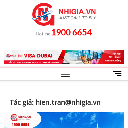
Skip
to
content
1900 6654
Hotline
M
e
n
u
B
Tác giả:
hien.tran@nhigia.vn
u
t
t
o