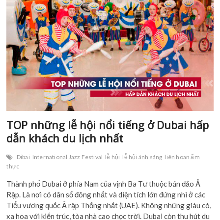
n
TOP những lễ hội nổi tiếng ở Dubai hấp
dẫn khách du lịch nhất
Dibai
International Jazz Festival
lễ hội
lễ hội ánh sáng
liên hoan ẩm
thực
Thành phố Dubai ở phía Nam của vịnh Ba Tư thuộc bán đảo Ả
Rập. Là nơi có dân số đông nhất và diện tích lớn đứng nhì ở các
Tiểu vương quốc Ả rập Thống nhất (UAE). Không những giàu có,
xa hoa với kiến trúc, tòa nhà cao chọc trời. Dubai còn thu hút du