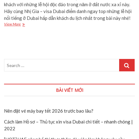
khách với những lễ hội độc đáo trong năm ở đất nước xa xỉ này.
Hãy cùng Nhị Gia – visa Dubai điểm danh ngay top những lễ hội
nổi tiếng ở Dubai hấp dẫn khách du lịch nhất trong bài này nhé!
TOP
View More
những
lễ
hội
nổi
tiếng
ở
Search
Dubai
hấp
…
dẫn
khách
du
BÀI VIẾT MỚI
lịch
nhất
Nên đặt vé máy bay tết 2026 trước bao lâu?
Cách làm Hồ sơ – Thủ tục xin visa Dubai chi tiết – nhanh chóng |
2022