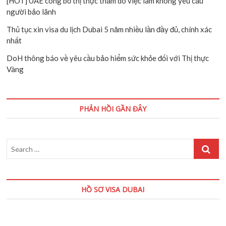
[HOT] UAE công bố thị thực thăm dò việc làm không yêu cầu
người bảo lãnh
Thủ tục xin visa du lịch Dubai 5 năm nhiều lần đầy đủ, chính xác
nhất
DoH thông báo về yêu cầu bảo hiểm sức khỏe đối với Thị thực
Vàng
PHẢN HỒI GẦN ĐÂY
Search
…
HỒ SƠ VISA DUBAI