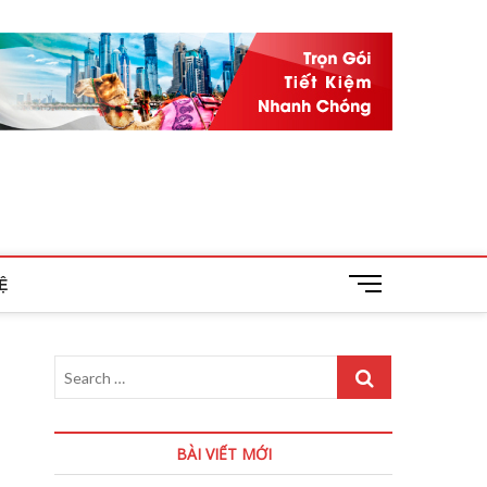
M
Ệ
e
n
u
Search
B
…
u
t
t
BÀI VIẾT MỚI
o