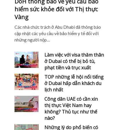
DoH thông báo về yêu cầu bảo
hiểm sức khỏe đối với Thị thực
Vàng
Các nhà chức trách ở Abu Dhabi đã thông báo
cập nhật các yêu cầu về bảo hiểm y tế đối với
những người nộp…
Làm việc với visa thăm thân
ở Dubai có thể bị bỏ tù,
phạt tiền và trục xuất
TOP những lễ hội nổi tiếng
ở Dubai hấp dẫn khách du
lịch nhất
Công dân UAE có cần xin
thị thực Việt Nam hay
không? Thủ tục như thế
nào?
Những lý do phổ biến có