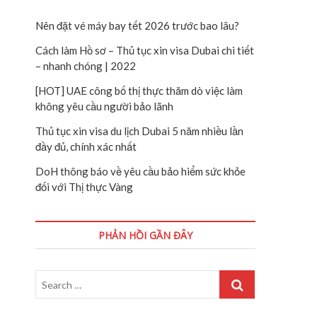
n
Nên đặt vé máy bay tết 2026 trước bao lâu?
Cách làm Hồ sơ – Thủ tục xin visa Dubai chi tiết
– nhanh chóng | 2022
[HOT] UAE công bố thị thực thăm dò việc làm
không yêu cầu người bảo lãnh
Thủ tục xin visa du lịch Dubai 5 năm nhiều lần
đầy đủ, chính xác nhất
DoH thông báo về yêu cầu bảo hiểm sức khỏe
đối với Thị thực Vàng
PHẢN HỒI GẦN ĐÂY
Search
…