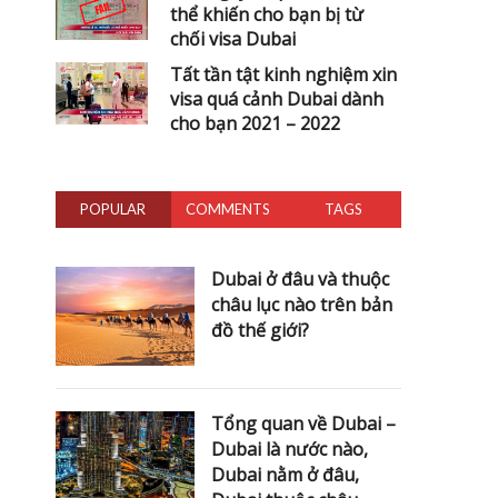
thể khiến cho bạn bị từ
chối visa Dubai
Tất tần tật kinh nghiệm xin
visa quá cảnh Dubai dành
cho bạn 2021 – 2022
POPULAR
COMMENTS
TAGS
Dubai ở đâu và thuộc
châu lục nào trên bản
đồ thế giới?
Tổng quan về Dubai –
Dubai là nước nào,
Dubai nằm ở đâu,