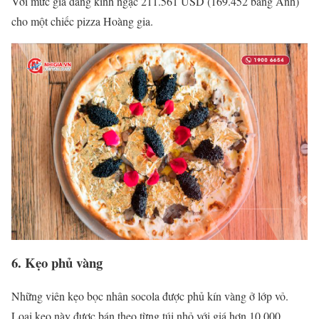
Với mức giá đáng kinh ngạc 211.561 USD (169.452 bảng Anh)
cho một chiếc pizza Hoàng gia.
6. Kẹo phủ vàng
Những viên kẹo bọc nhân socola được phủ kín vàng ở lớp vỏ.
Loại kẹo này được bán theo từng túi nhỏ với giá hơn 10.000