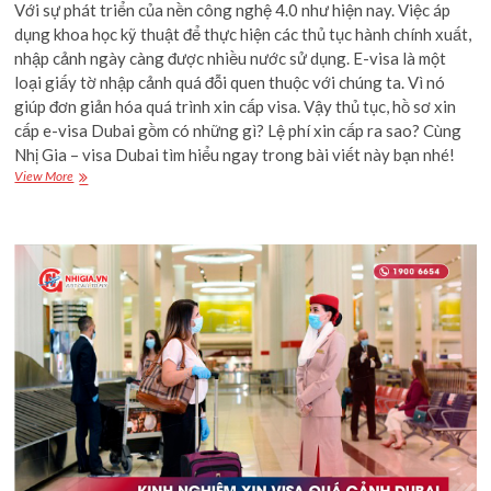
Với sự phát triển của nền công nghệ 4.0 như hiện nay. Việc áp
dụng khoa học kỹ thuật để thực hiện các thủ tục hành chính xuất,
nhập cảnh ngày càng được nhiều nước sử dụng. E-visa là một
loại giấy tờ nhập cảnh quá đỗi quen thuộc với chúng ta. Vì nó
giúp đơn giản hóa quá trình xin cấp visa. Vậy thủ tục, hồ sơ xin
cấp e-visa Dubai gồm có những gì? Lệ phí xin cấp ra sao? Cùng
Nhị Gia – visa Dubai tìm hiểu ngay trong bài viết này bạn nhé!
Hướng
View More
dẫn
cụ
thể
thủ
tục,
hồ
sơ
xin
cấp
e-
visa
Dubai
năm
2021-
2022