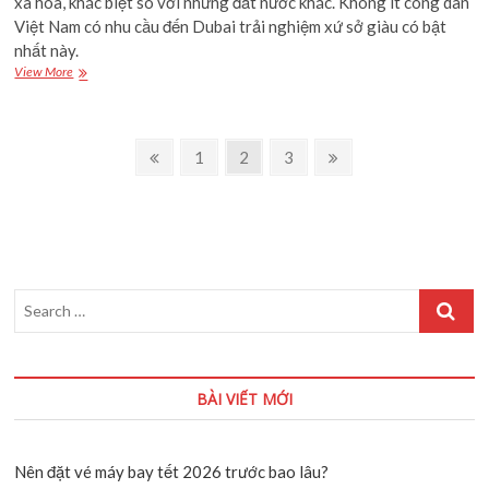
xa hoa, khác biệt so với những đất nước khác. Không ít công dân
Việt Nam có nhu cầu đến Dubai trải nghiệm xứ sở giàu có bật
0 of 10 max characters.
nhất này.
[Cập
View More
Nội dung
*
nhật
2021
–
Điều
2022]
Previous
Page
Page
Page
Next
1
2
3
Lệ
page
page
hướng
phí
1 of 30 max words.
xin
bài
cấp
visa
viết
Gửi
Dubai
tốn
Search
bao
…
nhiêu
tiền?
BÀI VIẾT MỚI
Nên đặt vé máy bay tết 2026 trước bao lâu?