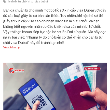
lý do bị từ chối visa
visa dubai
Bạn đã chuẩn bị cho mình một bộ hồ sơ xin cấp visa Dubai với đầy
đủ các loại giấy tờ cơ bản cần thiết. Tuy nhiên, khi nộp hồ sơ thì
giấy tờ xin cấp visa sao đó nhận được tin là bị từ chối. Và bạn
không biết nguyên nhân do đâu khiến visa của mình bị từ chối.
Vậy thì bạn khoan tiếp tục nộp hồ sơ lên Đại sứ quán. Mà hãy đọc
ngay bài viết: “Những lý do phổ biến có thể khiến cho bạn bị từ
chối visa Dubai” này để tránh bạn nhé!
Những
View More
lý
do
phổ
biến
có
thể
khiến
cho
bạn
bị
từ
chối
visa
Dubai