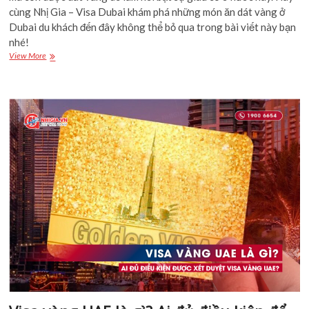
cùng Nhị Gia – Visa Dubai khám phá những món ăn dát vàng ở
Dubai du khách đến đây không thể bỏ qua trong bài viết này bạn
nhé!
Top
View More
những
món
ăn
dát
vàng
ở
Dubai
du
khách
đến
đây
không
thể
bỏ
qua