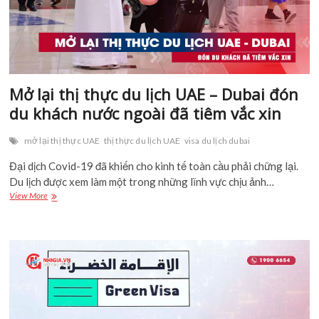
vàng
UAE?
Mở lại thị thực du lịch UAE – Dubai đón
du khách nước ngoài đã tiêm vắc xin
mở lại thị thực UAE
thị thực du lịch UAE
visa du lịch dubai
Đại dịch Covid-19 đã khiến cho kinh tế toàn cầu phải chững lại.
Du lịch được xem làm một trong những lĩnh vực chịu ảnh…
Mở
View More
lại
thị
thực
du
lịch
UAE
–
Dubai
đón