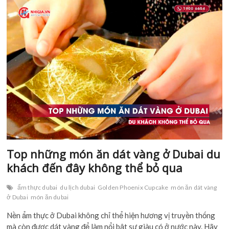
nghiệm
xin
visa
quá
cảnh
Dubai
dành
cho
bạn
2021
–
2022
Top những món ăn dát vàng ở Dubai du
khách đến đây không thể bỏ qua
ẩm thực dubai
du lịch dubai
Golden Phoenix Cupcake
món ăn dát vàng
ở Dubai
món ăn dubai
Nền ẩm thực ở Dubai không chỉ thể hiện hương vị truyền thống
mà còn được dát vàng để làm nổi bật sự giàu có ở nước này. Hãy