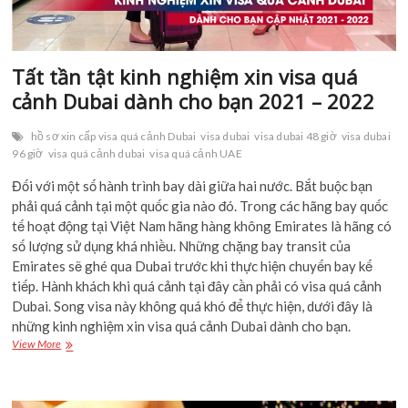
Tất tần tật kinh nghiệm xin visa quá
cảnh Dubai dành cho bạn 2021 – 2022
hồ sơ xin cấp visa quá cảnh Dubai
visa dubai
visa dubai 48 giờ
visa dubai
96 giờ
visa quá cảnh dubai
visa quá cảnh UAE
Đối với một số hành trình bay dài giữa hai nước. Bắt buộc bạn
phải quá cảnh tại một quốc gia nào đó. Trong các hãng bay quốc
tế hoạt động tại Việt Nam hãng hàng không Emirates là hãng có
số lượng sử dụng khá nhiều. Những chặng bay transit của
Emirates sẽ ghé qua Dubai trước khi thực hiện chuyến bay kế
tiếp. Hành khách khi quá cảnh tại đây cần phải có visa quá cảnh
Dubai. Song visa này không quá khó để thực hiện, dưới đây là
những kinh nghiệm xin visa quá cảnh Dubai dành cho bạn.
Tất
View More
tần
tật
kinh