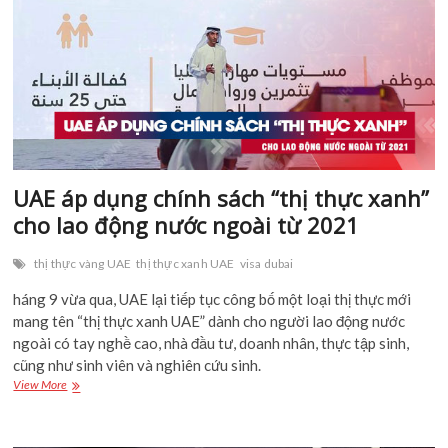
du
khách
nước
ngoài
đã
tiêm
vắc
xin
UAE áp dụng chính sách “thị thực xanh”
cho lao động nước ngoài từ 2021
thị thực vàng UAE
thị thực xanh UAE
visa dubai
háng 9 vừa qua, UAE lại tiếp tục công bố một loại thị thực mới
mang tên “thị thực xanh UAE” dành cho người lao động nước
ngoài có tay nghề cao, nhà đầu tư, doanh nhân, thực tập sinh,
cũng như sinh viên và nghiên cứu sinh.
UAE
View More
áp
dụng
chính