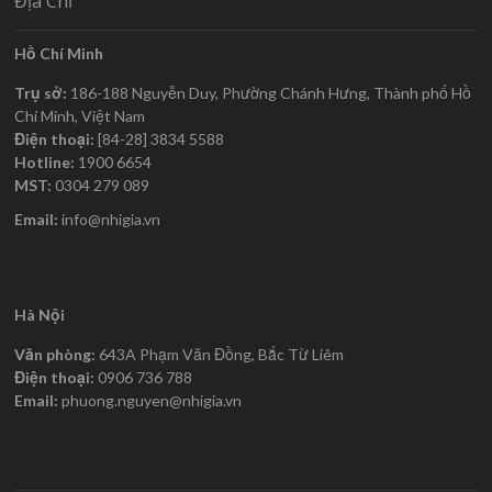
Địa Chỉ
Hồ Chí Minh
Trụ sở:
186-188 Nguyễn Duy, Phường Chánh Hưng, Thành phố Hồ
Chí Minh, Việt Nam
Điện thoại:
[84-28] 3834 5588
Hotline:
1900 6654
MST:
0304 279 089
Email:
info@nhigia.vn
Hà Nội
Văn phòng:
643A Phạm Văn Đồng, Bắc Từ Liêm
Điện thoại:
0906 736 788
Email:
phuong.nguyen@nhigia.vn