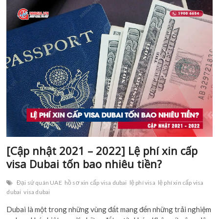
sách
“thị
thực
xanh”
cho
lao
động
nước
ngoài
từ
2021
[Cập nhật 2021 – 2022] Lệ phí xin cấp
Tên
*
visa Dubai tốn bao nhiêu tiền?
Đại sứ quán UAE
hồ sơ xin cấp visa dubai
lệ phí visa
lệ phí xin cấp visa
dubai
visa dubai
Số điện thoại
*
Dubai là một trong những vùng đất mang đến những trải nghiệm