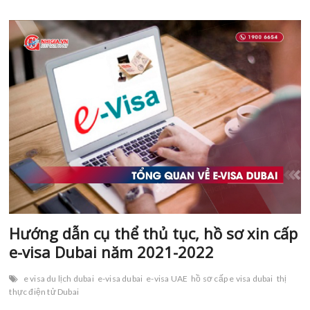
công
nhận
hộ
chiếu
vắc
xin
của
79
quốc
gia,
vùng
lãnh
thổ
[cập
nhật
21/1/22]
Hướng dẫn cụ thể thủ tục, hồ sơ xin cấp
e-visa Dubai năm 2021-2022
e visa du lịch dubai
e-visa dubai
e-visa UAE
hồ sơ cấp e visa dubai
thị
thực điện tử Dubai