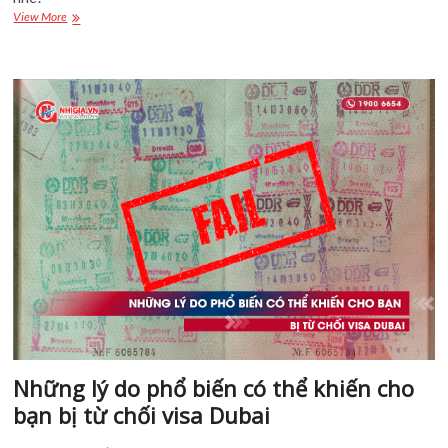
Công
View More
dân
UAE
có
cần
xin
thị
thực
Việt
Nam
hay
không?
Thủ
tục
như
thế
nào?
Những lý do phổ biến có thể khiến cho
bạn bị từ chối visa Dubai