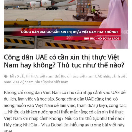
n
Công dân UAE có cần xin thị thực Việt
Nam hay không? Thủ tục như thế nào?
hồ sơ cấp thị thực việt nam
thủ tục xin visa việt nam
UAE nhập cảnh việt
nam
visa việt nam
xin cấp visa việt nam
Không chỉ công dân Việt Nam có nhu cầu nhập cảnh vào UAE để
du lịch, làm việc và học tập. Song công dân UAE cũng thế, có
mong muốn vào Việt Nam để làm việc, tham dự sự kiện, công tác,
… Nhiều du khách nước ngoài thắc mắc rằng có cần xin thị thực
Việt Nam khi nhập cảnh không? Nếu có thì thủ tục như thế nào?
Hãy cùng Nhị Gia – Visa Dubai tìm hiểu ngay trong bài viết này
nhé!