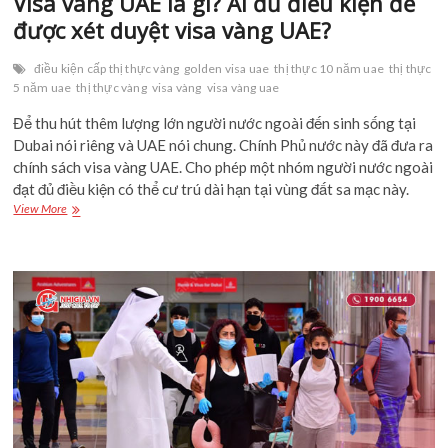
Visa vàng UAE là gì? Ai đủ điều kiện để
được xét duyệt visa vàng UAE?
điều kiện cấp thị thực vàng
golden visa uae
thị thực 10 năm uae
thị thực
5 năm uae
thị thực vàng
visa vàng
visa vàng uae
Để thu hút thêm lượng lớn người nước ngoài đến sinh sống tại
Dubai nói riêng và UAE nói chung. Chính Phủ nước này đã đưa ra
chính sách visa vàng UAE. Cho phép một nhóm người nước ngoài
đạt đủ điều kiện có thể cư trú dài hạn tại vùng đất sa mạc này.
Visa
View More
vàng
UAE
là
gì?
Ai
đủ
điều
kiện
để
được
xét
duyệt
visa